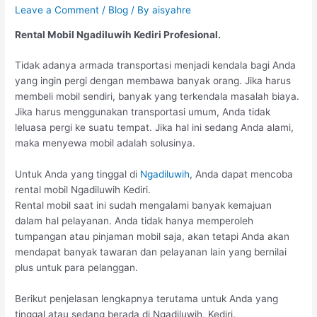
Leave a Comment
/
Blog
/ By
aisyahre
Rental Mobil Ngadiluwih Kediri Profesional.
Tidak adanya armada transportasi menjadi kendala bagi Anda
yang ingin pergi dengan membawa banyak orang. Jika harus
membeli mobil sendiri, banyak yang terkendala masalah biaya.
Jika harus menggunakan transportasi umum, Anda tidak
leluasa pergi ke suatu tempat. Jika hal ini sedang Anda alami,
maka menyewa mobil adalah solusinya.
Untuk Anda yang tinggal di
Ngadiluwih
, Anda dapat mencoba
rental mobil Ngadiluwih Kediri.
Rental mobil saat ini sudah mengalami banyak kemajuan
dalam hal pelayanan. Anda tidak hanya memperoleh
tumpangan atau pinjaman mobil saja, akan tetapi Anda akan
mendapat banyak tawaran dan pelayanan lain yang bernilai
plus untuk para pelanggan.
Berikut penjelasan lengkapnya terutama untuk Anda yang
tinggal atau sedang berada di Ngadiluwih, Kediri.