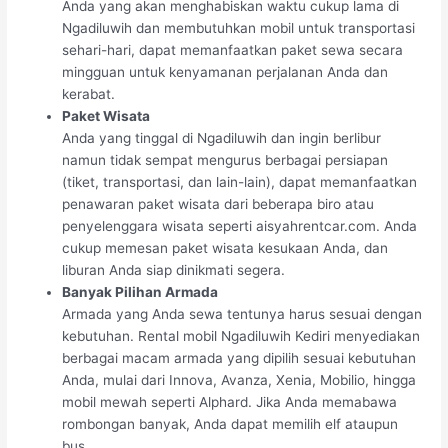
Anda yang akan menghabiskan waktu cukup lama di
Ngadiluwih dan membutuhkan mobil untuk transportasi
sehari-hari, dapat memanfaatkan paket sewa secara
mingguan untuk kenyamanan perjalanan Anda dan
kerabat.
Paket Wisata
Anda yang tinggal di Ngadiluwih dan ingin berlibur
namun tidak sempat mengurus berbagai persiapan
(tiket, transportasi, dan lain-lain), dapat memanfaatkan
penawaran paket wisata dari beberapa biro atau
penyelenggara wisata seperti aisyahrentcar.com. Anda
cukup memesan paket wisata kesukaan Anda, dan
liburan Anda siap dinikmati segera.
Banyak Pilihan Armada
Armada yang Anda sewa tentunya harus sesuai dengan
kebutuhan. Rental mobil Ngadiluwih Kediri menyediakan
berbagai macam armada yang dipilih sesuai kebutuhan
Anda, mulai dari Innova, Avanza, Xenia, Mobilio, hingga
mobil mewah seperti Alphard. Jika Anda memabawa
rombongan banyak, Anda dapat memilih elf ataupun
bus.