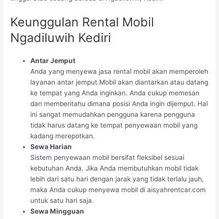
Keunggulan Rental Mobil
Ngadiluwih Kediri
Antar Jemput
Anda yang menyewa jasa rental mobil akan memperoleh
layanan antar jemput.Mobil akan diantarkan atau datang
ke tempat yang Anda inginkan. Anda cukup memesan
dan memberitahu dimana posisi Anda ingin dijemput. Hal
ini sangat memudahkan pengguna karena pengguna
tidak harus datang ke tempat penyewaan mobil yang
kadang merepotkan.
Sewa Harian
Sistem penyewaan mobil bersifat fleksibel sesuai
kebutuhan Anda. Jika Anda membutuhkan mobil tidak
lebih dari satu hari dengan jarak yang tidak terlalu jauh,
maka Anda cukup menyewa mobil di aisyahrentcar.com
untuk satu hari saja.
Sewa Mingguan